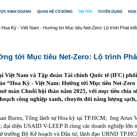
 VỰC KINH DOANH
QUAN HỆ CỔ ĐÔNG
TIN TỨC
TUYỂN DỤNG
HOẠ
o Hoa Kỳ - Việt Nam - Hướng tới Mục tiêu Net-Zero: Lộ trình Phát tr
ớng tới Mục tiêu Net-Zero: Lộ trình Ph
i Việt Nam và Tập đoàn Tài chính Quốc tế (IFC) phố
o “Hoa Kỳ - Việt Nam: Hướng tới Mục tiêu Net-Zero -
ở màn Chuỗi hội thảo năm 2025, với mục tiêu chia sẻ 
hoạch công nghiệp xanh, chuyển đổi năng lượng sạch, n
san Burns, Tổng lãnh sự Hoa kỳ tại TP.HCM; ông Arun 
C; đại diện USAID V-LEEP II cùng các doanh nghiệp lớn
hứ trưởng Bộ Kế hoạch và Đầu tư, lãnh đạo UBND TP.HCM