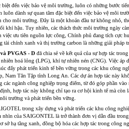
biệt đến việc bảo vệ môi trường, luôn có những bước tiế
 luôn dành sự quan tâm đặc biệt đến việc bảo vệ môi trư
h cho môi trường. Đây là một khoản đầu tư không nhỏ, th
đổi khí hậu. Tuy nhiên, các thách thức môi trường ngày c
h việc ưu tiên nguồn lực công, Chính phủ đang tích cực h
ờng tài chính xanh và thị trường carbon là những giải pháp 
và PVGAS - D
đã chia sẻ về kết quả của sự hợp tác trong
 nhiên hoá lỏng (LPG), khí tự nhiên nén (CNG). Việc áp d
 thúc đẩy phát triển kinh tế bền vững trong các khu côn
 Nam Tân Tập tỉnh Long An. Các dự án hợp tác này khôn
g các ngành công nghiệp trọng điểm, từ đó góp phần vào
 hợp tác này không chỉ tạo ra cơ hội kinh tế mà còn l
môi trường và phát triển bền vững.
IGOTEL trong xây dựng và phát triển các khu công nghiệ
hìn của SAIGONTEL là trở thành đơn vị dẫn đầu trong ph
ơ sở hạ tầng xanh, đồng bộ hóa các hợp tác trong công ngh