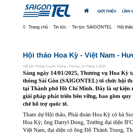
GIỚI THIỆU
LĨNH
TRANG
CHỦ
Trang chủ
Tin tức
Tin tức SAIGONTEL
Hội thả
Hội thảo Hoa Kỳ - Việt Nam - Hư
Viết bởi
Phòng Truyền Thông
- Thứ ba, 14 Tháng 1 2025
Sáng ngày 14/01/2025, Thương vụ Hoa Kỳ tạ
thông Sài Gòn (SAIGONTEL) tổ chức hội thả
tại Thành phố Hồ Chí Minh. Đây là sự kiện m
giải pháp phát triển bền vững, bao gồm quy 
chế hỗ trợ quốc tế.
Tham dự Hội thảo, Phái đoàn Hoa Kỳ có bà Su
Hoa Kỳ; ông Darryl Dong, Trưởng đại diện IF
Việt Nam, đại diện có ông Đỗ Thành Trung, T