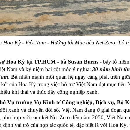
o Hoa Kỳ - Việt Nam - Hướng tới Mục tiêu Net-Zero: Lộ t
sự Hoa Kỳ tại TP.HCM - bà Susan Burns
- bày tỏ niềm
iệt Nam và kỷ niệm hai cột mốc ý nghĩa:
30 năm bình th
 Nam
. Bà
nhấn mạnh mối quan hệ ngày càng phát triển giữa h
kết của Hoa Kỳ trong việc hỗ trợ Việt Nam đạt mục tiêu 
 thiểu khí thải và thúc đẩy công nghiệp xanh.
Phó Vụ trưởng Vụ Kinh tế Công nghiệp, Dịch vụ,
Bộ Kế
đổi xanh và chuyển đổi số. Việt Nam đang ở giai đoạn qu
g, phù hợp với cam kết Net-Zero đến năm 2050, Việt Nam 
 định vai trò của hợp tác quốc tế, đặc biệt là với Hoa Kỳ