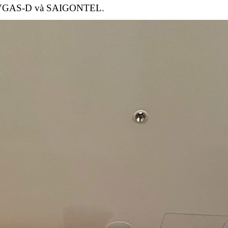
ư PVGAS-D và SAIGONTEL.